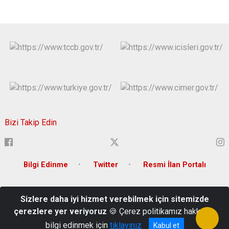
Bizi Takip Edin
Bilgi Edinme
Twitter
Resmi İlan Portalı
Kurtalan Yolu Üzeri Kooperatif Mahallesi Ataturk Bulvarı No:100
Sizlere daha iyi hizmet verebilmek için sitemizde
SİİRT
çerezlere yer veriyoruz
🍪 Çerez politikamız hakkında
0 484 223 23 44
bilgi edinmek için
tıklayınız
Kabul et