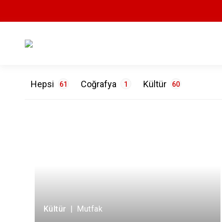
Hepsi
Coğrafya
Kültür
61
1
60
ETİKETLER
Çevre
1
Dil
4
Mimari
1
Mutfak
55
Kültür
|
Mutfak