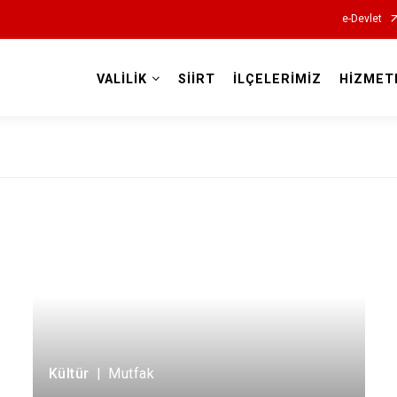
e-Devlet
VALİLİK
SİİRT
İLÇELERİMİZ
HİZMET
Valilikler
Kültür
|
Mutfak