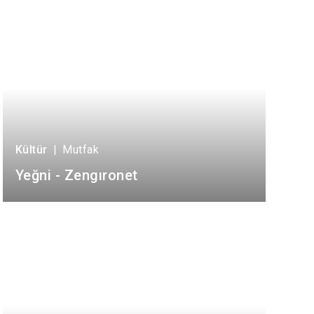
Kültür
|
Mutfak
Yeğni - Zengıronet