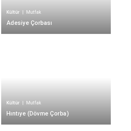
Kültür
|
Mutfak
Adesiye Çorbası
Kültür
|
Mutfak
Hıntıye (Dövme Çorba)